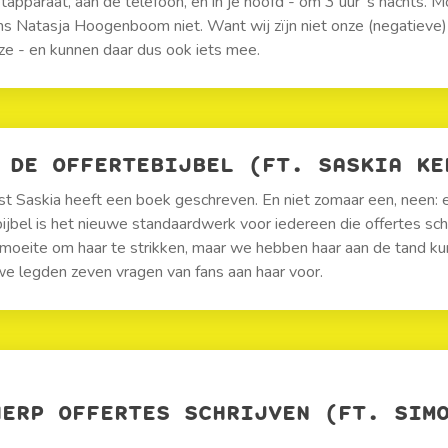
tapparaat, aan de telefoon, en in je hoofd - om 3 uur ‘s nachts. 
s Natasja Hoogenboom niet. Want wij zïjn niet onze (negatieve)
ze - en kunnen daar dus ook iets mee.
DE OFFERTEBIJBEL (FT. SASKIA KE
t Saskia heeft een boek geschreven. En niet zomaar een, neen: e
ijbel is het nieuwe standaardwerk voor iedereen die offertes schr
moeite om haar te strikken, maar we hebben haar aan de tand k
we legden zeven vragen van fans aan haar voor.
HERP OFFERTES SCHRIJVEN (FT. SIM