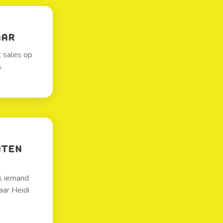
AAR
t sales op
s
NTEN
ls iemand
aar Heidi
n