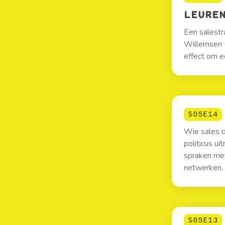
LEURE
Een salestra
Willemsen 
effect om e
S05E14
Wie sales d
politicus u
spraken met
netwerken.
S05E13