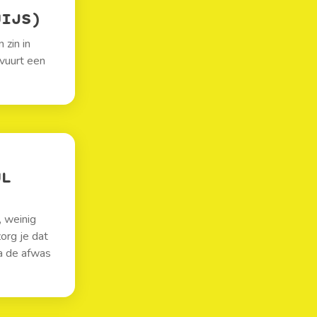
UIJS)
 zin in
 vuurt een
UL
, weinig
org je dat
na de afwas