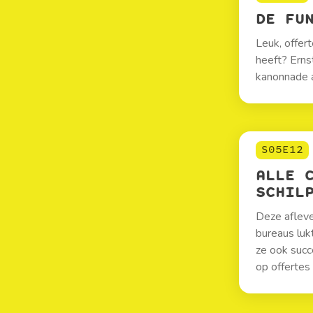
DE FU
Leuk, offert
heeft? Ernst
kanonnade a
S05E12
ALLE 
SCHIL
Deze afleve
bureaus luk
ze ook succ
op offertes