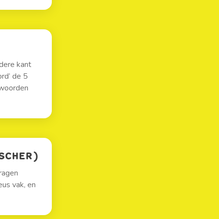
ndere kant
ord’ de 5
ntwoorden
SCHER)
vragen
ieus vak, en