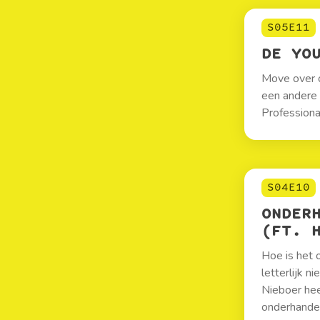
S05E11
DE YO
Move over o
een andere
Professional
S04E10
ONDER
(FT. 
Hoe is het 
letterlijk n
Nieboer hee
onderhandel