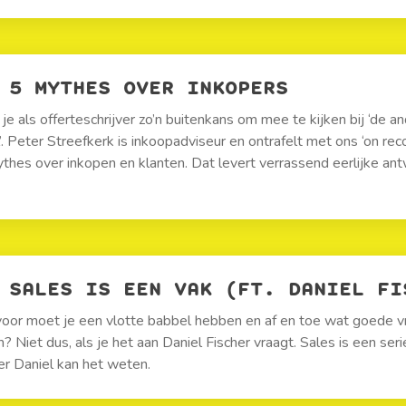
5 MYTHES OVER INKOPERS
 je als offerteschrijver zo’n buitenkans om mee te kijken bij ‘de a
’. Peter Streefkerk is inkoopadviseur en ontrafelt met ons ‘on rec
thes over inkopen en klanten. Dat levert verrassend eerlijke a
SALES IS EEN VAK (FT. DANIEL FI
voor moet je een vlotte babbel hebben en af en toe wat goede 
h? Niet dus, als je het aan Daniel Fischer vraagt. Sales is een ser
er Daniel kan het weten.