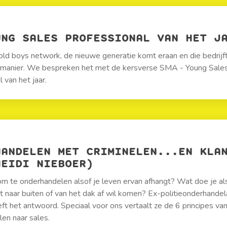
UNG SALES PROFESSIONAL VAN HET J
ld boys network, de nieuwe generatie komt eraan en die bedrijf
 manier. We bespreken het met de kersverse SMA - Young Sale
 van het jaar.
HANDELEN MET CRIMINELEN...EN KLA
HEIDI NIEBOER)
om te onderhandelen alsof je leven ervan afhangt? Wat doe je a
iet naar buiten of van het dak af wil komen? Ex-politieonderhandel
ft het antwoord. Speciaal voor ons vertaalt ze de 6 principes va
en naar sales.