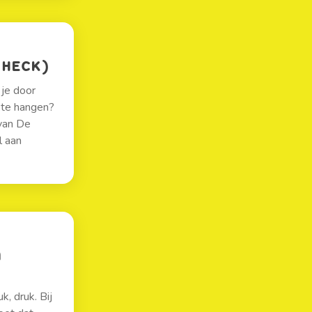
 HECK)
 je door
kte hangen?
 van De
l aan
A
k, druk. Bij