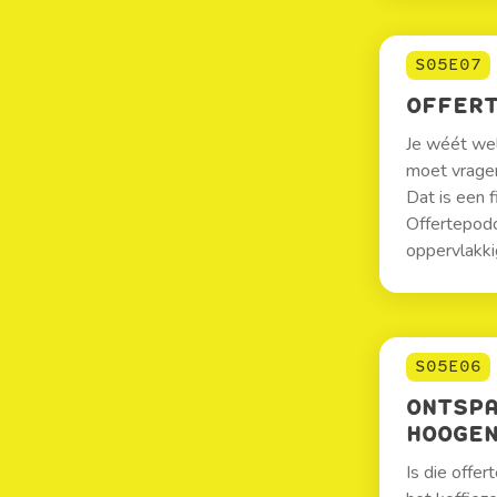
S05E07
OFFER
Je wéét wel
moet vragen
Dat is een 
Offertepodc
oppervlakki
S05E06
ONTSP
HOOGE
Is die offer