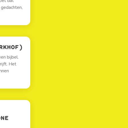
Moet dat
 gedachten,
RKHOF)
en bijbel.
ijft. Het
unnen
ONE