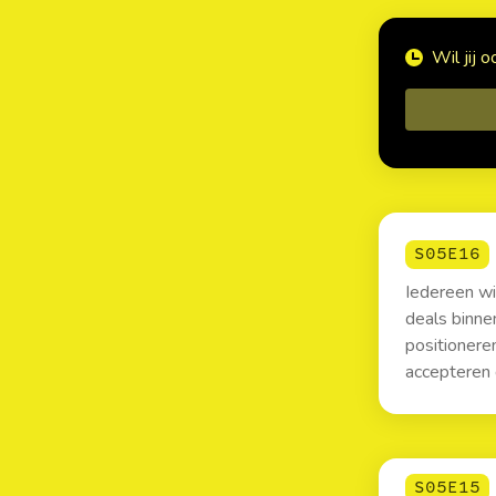
Wil jij 
S05E16
Iedereen wi
deals binne
positionere
accepteren 
S05E15