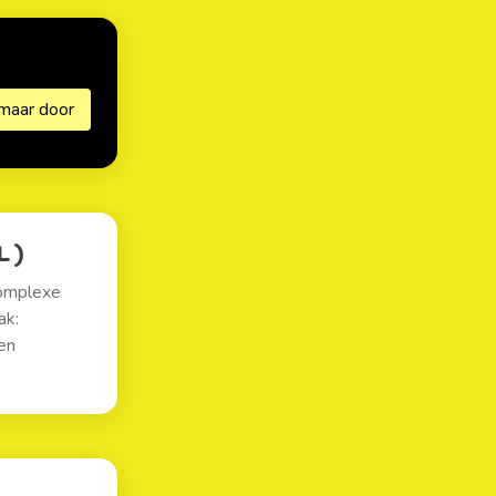
L)
complexe
ak:
en