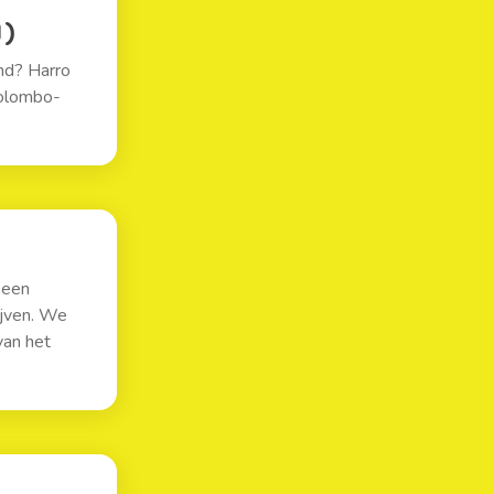
N)
end? Harro
Colombo-
 een
ijven. We
van het