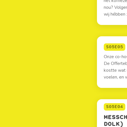
het koffieze
nou? Volgen
wij hébben 
S05E05
Onze co-hos
De Offerteb
kostte wat 
voelen, en 
S05E04
MESSC
DOLK)