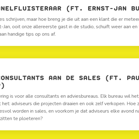
NNELFLUISTERAAR (FT. ERNST-JAN B
es schrijven, maar hoe breng je die uit aan een klant die er meteen
-Jan, ooit onze allereerste gast in de studio, schuift weer aan en
an handige tips op ons af.
CONSULTANTS AAN DE SALES (FT. PA
P)
ring is voor alle consultants en adviesbureaus. Elk bureau wil het
t het: adviseurs die projecten draaien en ook zelf verkopen. Hoe z
esvol worden in sales, en voorkom je dat adviseurs elke avond 
 zitten te ploeteren?