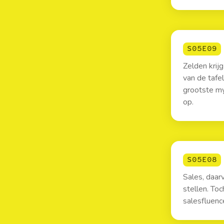
S05E09
Zelden krijg
van de tafel
grootste my
op.
S05E08
Sales, daar
stellen. Toc
salesfluenc