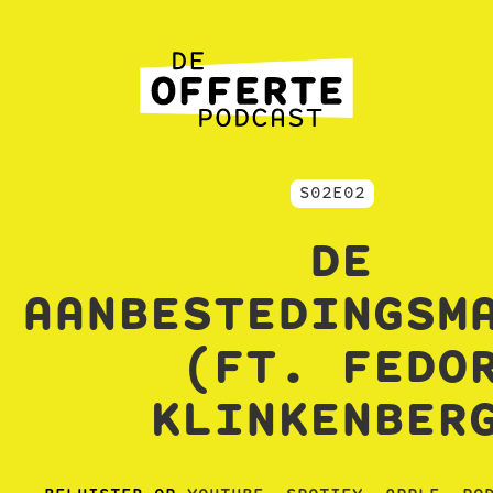
S02E02
DE
AANBESTEDINGSM
(FT. FEDO
KLINKENBER