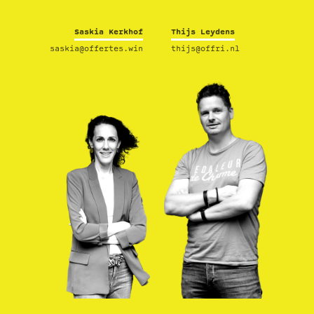
Saskia Kerkhof
Thijs Leydens
saskia@offertes.win
thijs@offri.nl