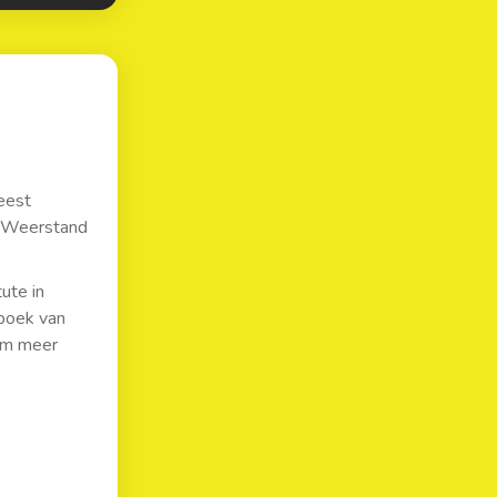
eest
? Weerstand
ute in
boek van
 om meer