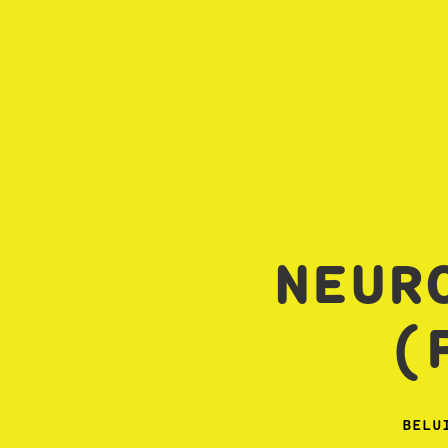
NEUR
(
BELU