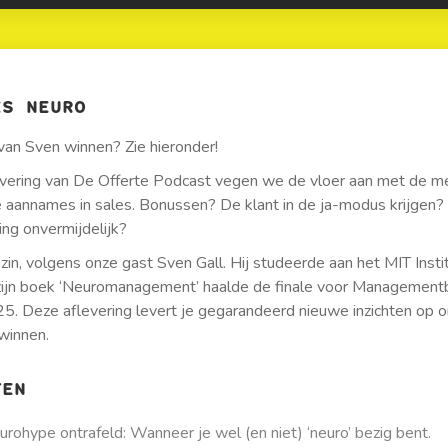
IS NEURO
van Sven winnen? Zie hieronder!
evering van De Offerte Podcast vegen we de vloer aan met de m
 aannames in sales. Bonussen? De klant in de ja-modus krijgen
ing onvermijdelijk?
zin, volgens onze gast Sven Gall. Hij studeerde aan het MIT Instit
zijn boek ‘Neuromanagement’ haalde de finale voor Management
25. Deze aflevering levert je gegarandeerd nieuwe inzichten op
 winnen.
TEN
urohype ontrafeld: Wanneer je wel (en niet) ‘neuro’ bezig bent.