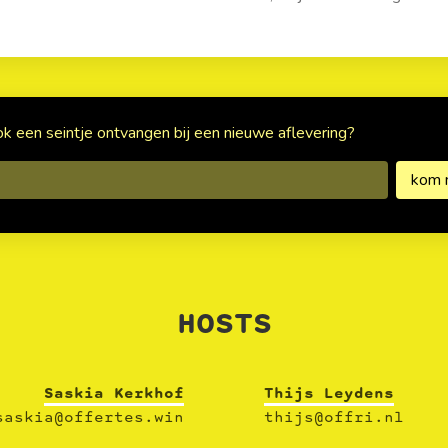
ook een seintje ontvangen bij een nieuwe aflevering?
HOSTS
Saskia Kerkhof
Thijs Leydens
saskia@offertes.win
thijs@offri.nl