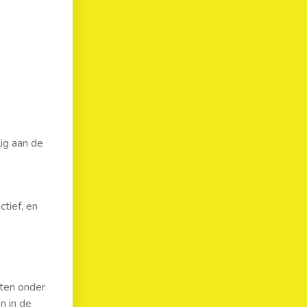
lig aan de
tief, en
ten onder
n in de