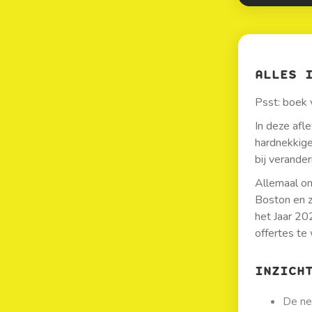
ALLES 
Psst: boek 
In deze afl
hardnekkige
bij verander
Allemaal on
Boston en 
het Jaar 20
offertes te
INZICH
De ne