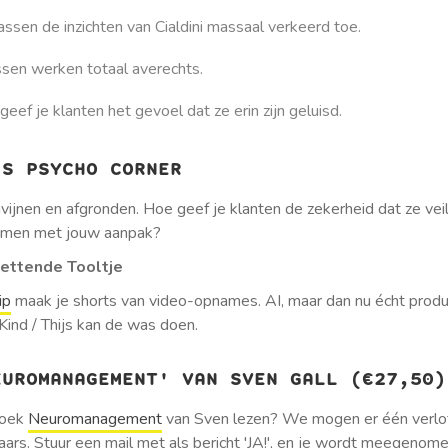
ssen de inzichten van Cialdini massaal verkeerd toe.
sen werken totaal averechts.
geef je klanten het gevoel dat ze erin zijn geluisd.
'S PSYCHO CORNER
avijnen en afgronden. Hoe geef je klanten de zekerheid dat ze vei
omen met jouw aanpak?
zettende Tooltje
ip
maak je shorts van video-opnames. AI, maar dan nu écht produc
Kind / Thijs kan de was doen.
EUROMANAGEMENT' VAN SVEN GALL (€27,50)
 boek
Neuromanagement
van Sven lezen? We mogen er één verlo
raars. Stuur een mail met als bericht 'JA!', en je wordt meegenome