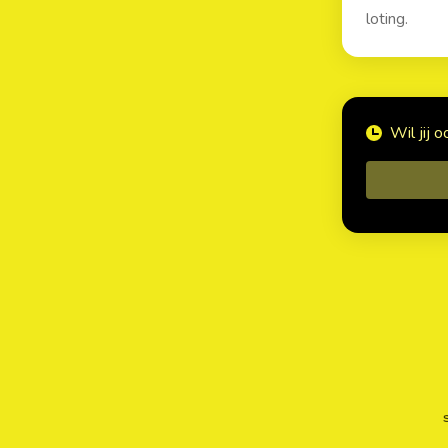
loting.
Wil jij 