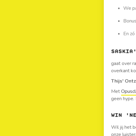
We pa
Bonus
En zó 
SASKIA
gaat over r
overkant k
Thijs' Ont
Met
Opuscl
geen hype. 
WIN 'N
Wil jij het
onze luiste