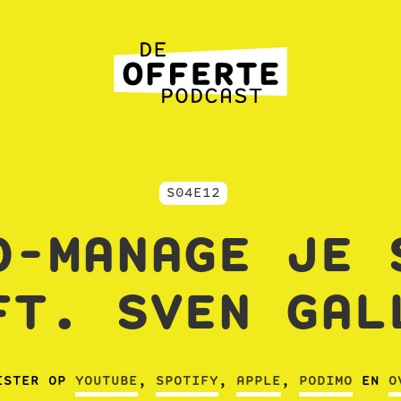
S04E12
O-MANAGE JE 
FT. SVEN GAL
ISTER OP
YOUTUBE
,
SPOTIFY
,
APPLE
,
PODIMO
EN
O