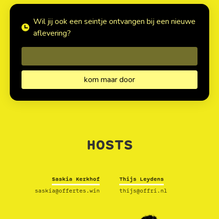
Wil jij ook een seintje ontvangen bij een nieuwe
aflevering?
HOSTS
Saskia Kerkhof
Thijs Leydens
saskia@offertes.win
thijs@offri.nl