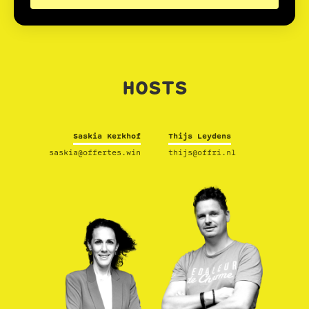
HOSTS
Saskia Kerkhof
Thijs Leydens
saskia@offertes.win
thijs@offri.nl